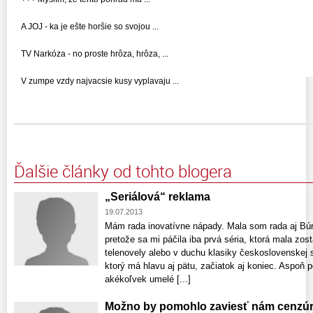
A JOJ - ka je ešte horšie so svojou ...
TV Narkóza - no proste hrôza, hrôza, ...
V zumpe vzdy najvacsie kusy vyplavaju ...
Ďalšie články od tohto blogera
„Seriálová“ reklama
19.07.2013
Mám rada inovatívne nápady. Mala som rada aj Búr
pretože sa mi páčila iba prvá séria, ktorá mala zost
telenovely alebo v duchu klasiky československej s
ktorý má hlavu aj pätu, začiatok aj koniec. Aspoň
akékoľvek umelé [...]
Možno by pomohlo zaviesť nám cenzúru.