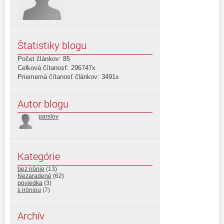
Štatistiky blogu
Počet článkov: 85
Celková čítanosť: 296747x
Priemerná čítanosť článkov: 3491x
Autor blogu
parslov
Kategórie
bez irónie
(13)
Nezaradené
(62)
poviedka
(3)
s iróniou
(7)
Archív