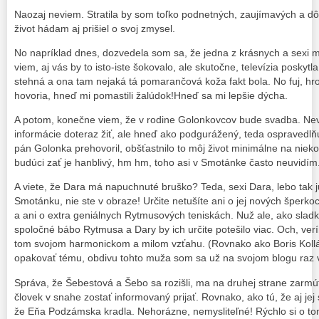
Naozaj neviem. Stratila by som toľko podnetných, zaujímavých a dôl
život hádam aj prišiel o svoj zmysel.
No napríklad dnes, dozvedela som sa, že jedna z krásnych a sexi mo
viem, aj vás by to isto-iste šokovalo, ale skutočne, televízia poskytl
stehná a ona tam nejaká tá pomarančová koža fakt bola. No fuj, hr
hovoria, hneď mi pomastili žalúdok!Hneď sa mi lepšie dýcha.
A potom, konečne viem, že v rodine Golonkovcov bude svadba. Nev
informácie doteraz žiť, ale hneď ako podgurážený, teda ospravedl
pán Golonka prehovoril, obšťastnilo to môj život minimálne na niekoľ
budúci zať je hanblivý, hm hm, toho asi v Smotánke často neuvidím
A viete, že Dara má napuchnuté bruško? Teda, sexi Dara, lebo tak j
Smotánku, nie ste v obraze! Určite netušíte ani o jej nových šperk
a ani o extra geniálnych Rytmusových teniskách. Nuž ale, ako slad
spoločné bábo Rytmusa a Dary by ich určite potešilo viac. Och, verí
tom svojom harmonickom a milom vzťahu. (Rovnako ako Boris Koll
opakovať tému, obdivu tohto muža som sa už na svojom blogu raz 
Správa, že Šebestová a Šebo sa rozišli, ma na druhej strane zarmúti
človek v snahe zostať informovaný prijať. Rovnako, ako tú, že aj jej s
že Eňa Podzámska kradla. Nehorázne, nemysliteľné! Rýchlo si o to