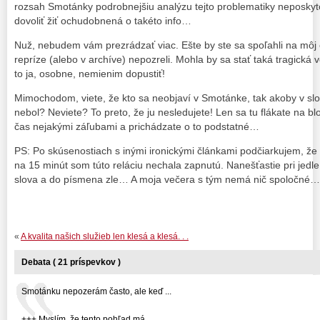
rozsah Smotánky podrobnejšiu analýzu tejto problematiky neposkyt
dovoliť žiť ochudobnená o takéto info…
Nuž, nebudem vám prezrádzať viac. Ešte by ste sa spoľahli na môj 
repríze (alebo v archíve) nepozreli. Mohla by sa stať taká tragická ve
to ja, osobne, nemienim dopustiť!
Mimochodom, viete, že kto sa neobjaví v Smotánke, tak akoby v s
nebol? Neviete? To preto, že ju nesledujete! Len sa tu flákate na b
čas nejakými záľubami a prichádzate o to podstatné…
PS: Po skúsenostiach s inými ironickými článkami podčiarkujem, že
na 15 minút som túto reláciu nechala zapnutú. Nanešťastie pri jedle
slova a do písmena zle… A moja večera s tým nemá nič spoločné…
«
A kvalita našich služieb len klesá a klesá. . .
Debata ( 21 príspevkov )
Smotánku nepozerám často, ale keď ...
+++ Myslím, že tento pohľad má ...