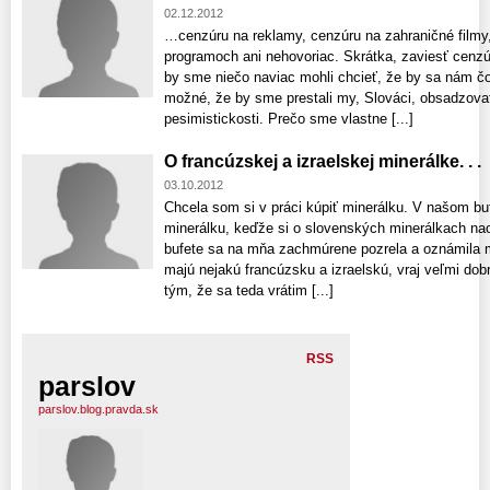
02.12.2012
…cenzúru na reklamy, cenzúru na zahraničné filmy
programoch ani nehovoriac. Skrátka, zaviesť cenz
by sme niečo naviac mohli chcieť, že by sa nám čos
možné, že by sme prestali my, Slováci, obsadzovať
pesimistickosti. Prečo sme vlastne [...]
O francúzskej a izraelskej minerálke. . .
03.10.2012
Chcela som si v práci kúpiť minerálku. V našom bu
minerálku, keďže si o slovenských minerálkach nao
bufete sa na mňa zachmúrene pozrela a oznámila m
majú nejakú francúzsku a izraelskú, vraj veľmi do
tým, že sa teda vrátim [...]
RSS
parslov
parslov.blog.pravda.sk