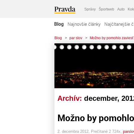
Správy
Športweb
Auto
Kok
Blog
Najnovšie články
Najčítanejšie č
Blog
>
par slov
>
Možno by pomohlo zaviesť 
Archív:
december, 201
Možno by pomohlo z
2. decembra 2012, Prečítané 2 724x,
parslo