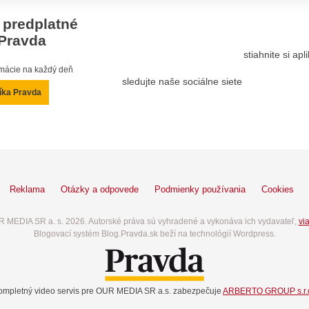
 predplatné
Pravda
stiahnite si ap
ormácie na každý deň
sledujte naše sociálne siete
íka Pravda
Reklama
Otázky a odpovede
Podmienky používania
Cookies
 MEDIA SR a. s. 2026. Autorské práva sú vyhradené a vykonáva ich vydavateľ,
via
Blogovací systém Blog.Pravda.sk beží na technológií Wordpress.
ompletný video servis pre OUR MEDIA SR a.s. zabezpečuje
ARBERTO GROUP s.r.