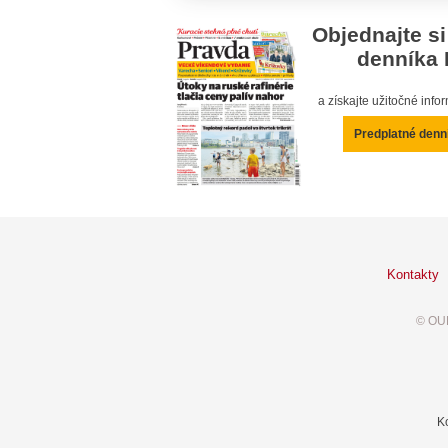
Objednajte si
denníka 
a získajte užitočné inf
Predplatné denn
Kontakty
© OUR
K