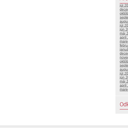
júl 2
dece
októ
sept
augu
júl 2
jún 
máj 
apríl
mare
febr
janu
dece
nove
októ
sept
augu
júl 2
jún 
máj 
apríl
mare
Od