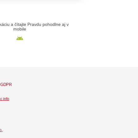
likáciu a čítajte Pravdu pohodlne aj v
mobile
GDPR
c info
.
o.
.