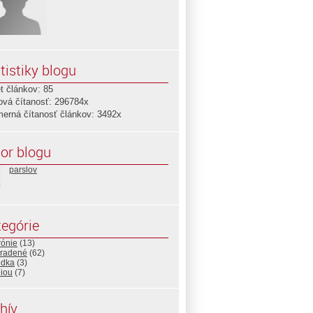
tistiky blogu
t článkov: 85
ová čítanosť: 296784x
merná čítanosť článkov: 3492x
or blogu
parslov
egórie
rónie
(13)
radené
(62)
edka
(3)
niou
(7)
hív