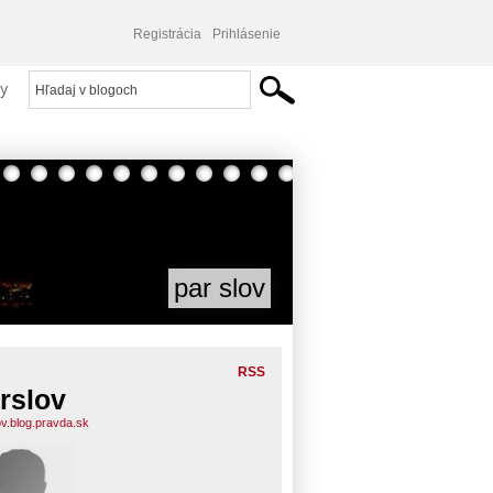
Registrácia
Prihlásenie
y
par slov
RSS
rslov
ov.blog.pravda.sk