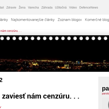
tail
Zdravie
Žena
Varecha
Záhrada
Užitočná
Video
DefenceNews
lánky
Najkomentovanejšie články
Zoznam blogov
Komerčné blog
nám cenzúru. . .
2
pa
aviesť nám cenzúru. . .
parsl
v