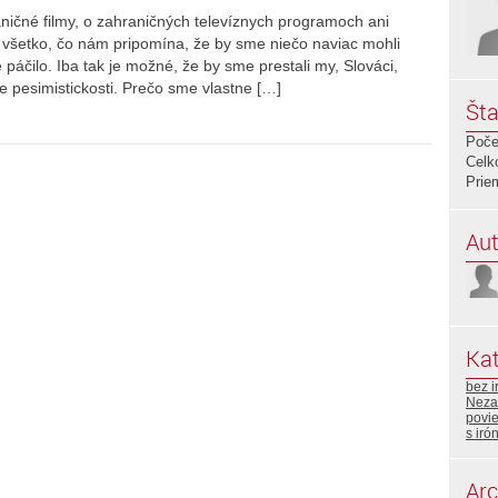
ičné filmy, o zahraničných televíznych programoch ani
 všetko, čo nám pripomína, že by sme niečo naviac mohli
 páčilo. Iba tak je možné, že by sme prestali my, Slováci,
 pesimistickosti. Prečo sme vlastne […]
Šta
Poče
Celk
Prie
Aut
Kat
bez i
Neza
povi
s iró
Arc