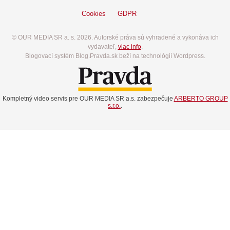
Cookies
GDPR
© OUR MEDIA SR a. s. 2026. Autorské práva sú vyhradené a vykonáva ich
vydavateľ,
viac info
.
Blogovací systém Blog.Pravda.sk beží na technológií Wordpress.
Kompletný video servis pre OUR MEDIA SR a.s. zabezpečuje
ARBERTO GROUP
s.r.o.
.