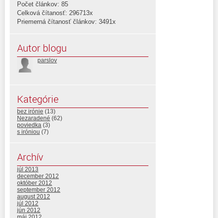
Počet článkov: 85
Celková čítanosť: 296713x
Priemerná čítanosť článkov: 3491x
Autor blogu
parslov
Kategórie
bez irónie
(13)
Nezaradené
(62)
poviedka
(3)
s iróniou
(7)
Archív
júl 2013
december 2012
október 2012
september 2012
august 2012
júl 2012
jún 2012
máj 2012