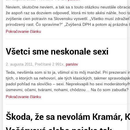
Neviem, skutočne neviem, a tak sa s touto otázkou neustále obraci
že aspoň raz sa dozviem odpoveď, ktorá mi toto akési náhle, hoci
zvýšenie cien potravín na Slovensku vysvetlí. „Všetko musí zdražieť.
prirodzený rast. Čo spravíme?“ „Zvýšená DPH a potom aj prázdna 
Pokračovanie článku
Všetci sme neskonale sexi
2. augusta 2011, Prečítané 2 991x,
parslov
Teda, nevšimla som si to ja, všimol si to môj manžel. Pri prezeraní i
tých, o ktorých sa nehovorí, ale tých klasických, takmer spravodaj
padol pohľad na slovíčko – sexi. Neprekvapili ho sexi moderátorky
úsmevmi, očami, tvárami, nohami, chôdzou… Na čo som zabudla? 
Pokračovanie článku
Škoda, že sa nevolám Kramár, K