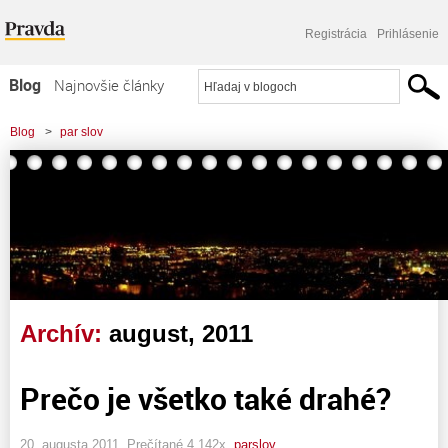
Registrácia
Prihlásenie
Blog
Najnovšie články
Najčítanejšie články
Blog
>
par slov
Najkomentovanejšie články
Zoznam blogov
Komerčné blogy
Archív:
august, 2011
Prečo je všetko také drahé?
20. augusta 2011, Prečítané 4 142x,
parslov