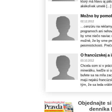
ktorý má hlavu aj pät
akékoľvek umelé [...]
Možno by pomohl
02.12.2012
…cenzúru na reklamy,
programoch ani nehov
by sme niečo naviac m
možné, že by sme pre
pesimistickosti. Prečo
O francúzskej a i
03.10.2012
Chcela som si v prác
minerálku, keďže si 
bufete sa na mňa zac
majú nejakú francúzs
tým, že sa teda vrátim
Objednajte si
denníka 