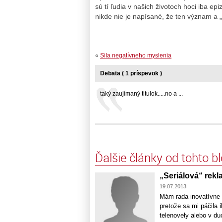
sú tí ľudia v našich životoch hoci iba e
nikde nie je napísané, že ten význam a 
«
Sila negatívneho myslenia
Debata ( 1 príspevok )
taký zaujímaný titulok.....no a ...
Ďalšie články od tohto b
„Seriálová“ rek
19.07.2013
Mám rada inovatívne 
pretože sa mi páčila i
telenovely alebo v du