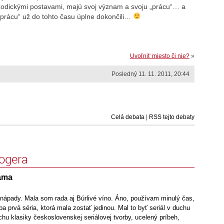
pizodickými postavami, majú svoj význam a svoju „prácu“… a
„prácu“ už do tohto času úplne dokončili…
Uvoľniť miesto či nie?
»
Posledný 11. 11. 2011, 20:44
Celá debata
|
RSS tejto debaty
logera
lama
nápady. Mala som rada aj Búrlivé víno. Áno, používam minulý čas,
ba prvá séria, ktorá mala zostať jedinou. Mal to byť seriál v duchu
chu klasiky československej seriálovej tvorby, ucelený príbeh,