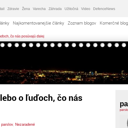
tail
Zdravie
Žena
Varecha
Záhrada
Užitočná
Video
DefenceNews
lánky
Najkomentovanejšie články
Zoznam blogov
Komerčné blog
ľuďoch, čo nás posúvajú ďalej
alebo o ľuďoch, čo nás
pa
parsl
,
parslov
,
Nezaradené