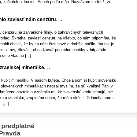
u, začiatok aj koniec. Aspoň podľa mňa. Nazdávam sa totiž, že
o zaviesť nám cenzúru. . .
 cenzúru na zahraničné filmy, o zahraničných televíznych
oriac. Skrátka, zaviesť cenzúru na všetko, čo nám pripomína, že
ohli chcieť, že by sa nám čosi nové a drahšie páčilo. Iba tak je
stali my, Slováci, obsadzovať popredné priečky v hitparáde
 sme vlastne [...]
zraelskej minerálke. . .
i kúpiť minerálku. V našom bufete. Chcela som si kúpiť slovenskú
o slovenských minerálkach naozaj myslím, že sú kvalitné Pani v
hmúrene pozrela a oznámila mi, že slovenskú vodu nemajú, ale
ku a izraelskú, vraj veľmi dobrú, že mám skúsiť. Odmietla som s
 [...]
 predplatné
Pravda