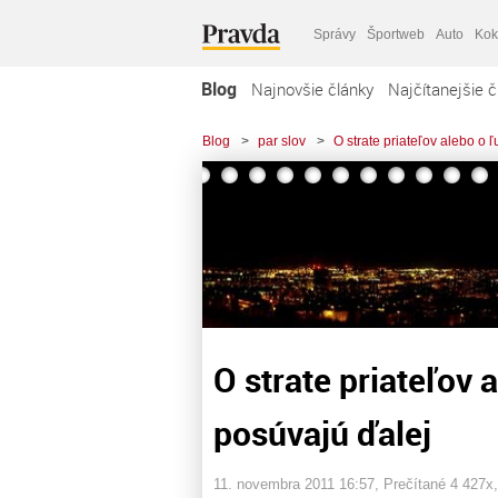
Správy
Športweb
Auto
Kok
Blog
Najnovšie články
Najčítanejšie č
Blog
>
par slov
>
O strate priateľov alebo o 
O strate priateľov 
posúvajú ďalej
11. novembra 2011 16:57
, Prečítané 4 427x