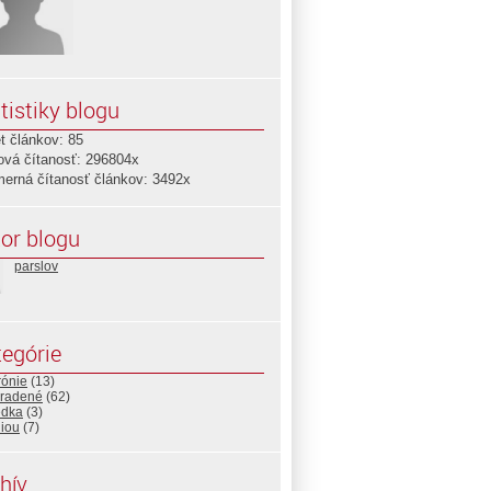
tistiky blogu
t článkov: 85
ová čítanosť: 296804x
merná čítanosť článkov: 3492x
or blogu
parslov
egórie
rónie
(13)
radené
(62)
edka
(3)
niou
(7)
hív