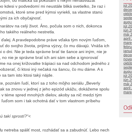
h bojím, od malička sa pokúšam s nikým nenadviazať
júl 2
 kdesi v podvedomí mi neustále bliká svetielko, že raz i
dece
jomstvá, ktoré sme pred kýmsi vyriekli, sa vlastne stanú
októ
ými za ich obyčajnosť.
sept
augu
kamarátov na celý život. Áno, počula som o nich, dokonca
júl 2
jún 
oho takého reálneho nestretla.
máj 
apríl
 ďalej. A pravdepodobne práve vďaka tým novým ľuďom,
mare
ť do svojho života, prijíma výzvy, čo mu dávajú. Vnáša ich
febr
janu
i o dni. Nie je teda správne brať tie šance ani iným, nie je
dece
 no nie je správne brať ich ani sám sebe a ignorovať
nove
jíme na onej križovatke trápiaci sa nad odchodom jedného z
októ
sept
obzerať, či ktosi iný nečaká na šancu, čo mu dáme. A s
augu
 sa tam isto ktosi taký nájde.
júl 2
jún 
e, poznám ľudí, ktorí sa z toho môjho seriálu „Beverly
máj 
apríl
, no ak sa znovu v jednej z jeho epizód ukážu, dokážeme spolu
mare
 v téme spred mnohých dielov, akoby sa nič medzi tým
o ľuďom som i tak ochotná dať v tom vlastnom príbehu
Od
ú takí sprostí?“<
dy netreba spáliť most, rozhádať sa a zabudnúť. Lebo nech