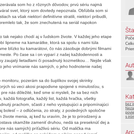
ozerávala som ho z rôznych dôvodov, prvú sériu najmä
áral svet, ktorý som dovtedy nepoznala. Obľúbila som si
tiach sa však niektorí definitívne stratili, niektorí pribudli,
o premlelo tak, že som znechutená na seriál napokon
Šta
 tak nejako chodí aj v ľudskom živote. V každej jeho etape
Poče
dobí lipneme na kamarátke, ktorá sa spolu s nami túla
Celk
me blízko ku kamarátovi, čo nás zásobuje dobrými filmami
Prie
 meste. Po čase sa i on vyparí z našej každodennosti a
icky zaujatý lietadlami či posadnutý kozmetikou… Nejde však
Aut
t, o jeho vnímanie nás samých, o jeho hodnotenie našej
monitoru, pozerám sa do šuplíkov svojej skrinky.
orých sú veci akosi prapodivne spojené s minulosťou, s
 pre nás dôležité, keď sme si mysleli, že sa bez nich
Kat
 každá fotografia, každý list, každá hračka, všetky
adnutý prachom, sčasti z neho vystupujúci a pripomínajúci
bez i
Neza
j bolesť – z odlúčenia, zo straty, z posledných spoločne
povi
 živote menia, aj keď tu vravím, že je to prirodzený a
s iró
postava okamžite zameniť druhou, nedá sa preseknúť dej a
j pre nás samých) príťažlivú sériu. Od malička ma
Arc