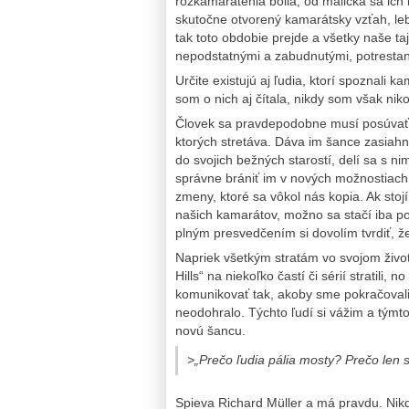
rozkamarátenia bolia, od malička sa ic
skutočne otvorený kamarátsky vzťah, lebo
tak toto obdobie prejde a všetky naše ta
nepodstatnými a zabudnutými, potrestan
Určite existujú aj ľudia, ktorí spoznali 
som o nich aj čítala, nikdy som však nik
Človek sa pravdepodobne musí posúvať
ktorých stretáva. Dáva im šance zasiahnu
do svojich bežných starostí, delí sa s nim
správne brániť im v nových možnostiach,
zmeny, ktoré sa vôkol nás kopia. Ak sto
našich kamarátov, možno sa stačí iba po
plným presvedčením si dovolím tvrdiť, že
Napriek všetkým stratám vo svojom život
Hills“ na niekoľko častí či sérií stratili
komunikovať tak, akoby sme pokračovali
neodohralo. Týchto ľudí si vážim a týmt
novú šancu.
>„Prečo ľudia pália mosty? Prečo len s
Spieva Richard Müller a má pravdu. Nik