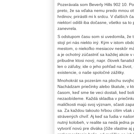
Pozerávala som Beverly Hills 902 10. P
preto, že sa vďaka nemu predo mnou otv
hrdinov, prirástli mi k srdcu. V ďalších čas
niektorí odišli iba dočasne, všetko sa t
zanevrela.
S odstupom času som si uvedomila, že to
stojí pri nás niekto iný. Kým v istom ob
mestom, o niekoľko mesiacov neskôr má
a je ochotný zúčastniť sa každej akcie v
pribudne ktosi nový, napr. človek fanat
len o záľuby, ide o jeho pohľad na živo
existencie, o naše spoločné zážitky.
Mnohokrát sa pozerám na plochu svojho 
Nachádzam priečinky alebo škatule, v kt
časom, keď sme tie veci dostali, keď boli
nezaobídeme. Každá skladba v priečinku,
maličkosti majú svoj význam, sčasti zap
sa. Za každou takouto hŕbou cítim však a
strávených chvíľ. Aj keď sa ľudia v našom
nutný kolobeh, v realite sa nedá jedna 
vytvoriť novú pre diváka (čiže vlastne a