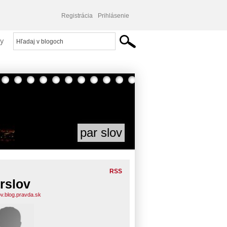
Registrácia
Prihlásenie
y
par slov
RSS
rslov
ov.blog.pravda.sk