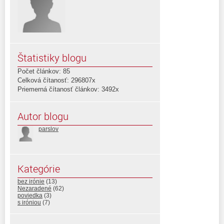
Štatistiky blogu
Počet článkov: 85
Celková čítanosť: 296807x
Priemerná čítanosť článkov: 3492x
Autor blogu
parslov
Kategórie
bez irónie
(13)
Nezaradené
(62)
poviedka
(3)
s iróniou
(7)