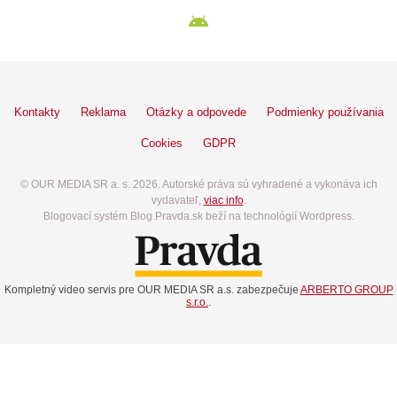
Kontakty
Reklama
Otázky a odpovede
Podmienky používania
Cookies
GDPR
© OUR MEDIA SR a. s. 2026. Autorské práva sú vyhradené a vykonáva ich
vydavateľ,
viac info
.
Blogovací systém Blog.Pravda.sk beží na technológií Wordpress.
Kompletný video servis pre OUR MEDIA SR a.s. zabezpečuje
ARBERTO GROUP
s.r.o.
.