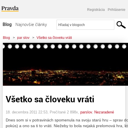
Registrácia
Prihlásenie
Blog
Najnovšie články
Najčítanejšie články
Blog
>
par slov
>
Všetko sa človeku vráti
Najkomentovanejšie články
Zoznam blogov
Komerčné blogy
Všetko sa človeku vráti
18. decembra 2011 22:53
, Prečítané 2 898x,
parslov
,
Nezaradené
Dnes som si v potravinách spomenula na svoju starú hru – sprav d
pokús) a ono sa ti to vráti. Niežeby to bola nejaká prelomová hra, k