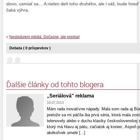
slovo, usmiať sa… A nielen deň toho druhého, ale i váš, bude hneď 
čaká výhra.
«
Nesledujem médiá. Dočasne, ale predsa!
Debata ( 0 príspevkov )
Ďalšie články od tohto blogera
„Seriálová“ reklama
19.07.2013
Mám rada inovatívne nápady. Mala som rada aj Búr
pretože sa mi páčila iba prvá séria, ktorá mala zost
telenovely alebo v duchu klasiky československej s
ktorý má hlavu aj pätu, začiatok aj koniec. Aspoň
akékoľvek umelé [...]