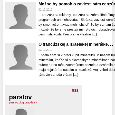
Možno by pomohlo zaviesť nám cenzúru.
02.12.2012
…cenzúru na reklamy, cenzúru na zahraničné filmy
programoch ani nehovoriac. Skrátka, zaviesť cenz
by sme niečo naviac mohli chcieť, že by sa nám čos
možné, že by sme prestali my, Slováci, obsadzovať
pesimistickosti. Prečo sme vlastne [...]
O francúzskej a izraelskej minerálke. . .
03.10.2012
Chcela som si v práci kúpiť minerálku. V našom bu
minerálku, keďže si o slovenských minerálkach nao
bufete sa na mňa zachmúrene pozrela a oznámila m
majú nejakú francúzsku a izraelskú, vraj veľmi do
tým, že sa teda vrátim [...]
RSS
parslov
parslov.blog.pravda.sk