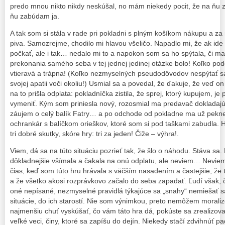
predo mnou nikto nikdy neskúšal, no mám niekedy pocit, že na ňu
ňu zabúdam ja.
A tak som si stála v rade pri pokladni s plným košíkom nákupu a za
piva. Samozrejme, chodilo mi hlavou všeličo. Napadlo mi, že ak ide
počkať, ale i tak… nedalo mi to a napokon som sa ho spýtala, či 
prekonania samého seba v tej jednej jedinej otázke bolo! Koľko po
vtieravá a trápna! (Koľko nezmyselných pseudodôvodov nespýtať s
svojej apatii voči okoliu!) Usmial sa a povedal, že ďakuje, že veď 
na to prišla odplata: pokladníčka zistila, že sprej, ktorý kupujem, j
vymeniť. Kým som priniesla nový, rozosmial ma predavač dokladajú
záujem o celý balík Fatry… a po odchode od pokladne ma už pekn
ochrankár s balíčkom orieškov, ktoré som si pod taškami zabudla.
tri dobré skutky, skóre hry: tri za jeden! Čiže – výhra!.
Viem, dá sa na túto situáciu pozrieť tak, že šlo o náhodu. Stáva sa.
dôkladnejšie všímala a čakala na onú odplatu, ale neviem… Neviem,
čias, keď som túto hru hrávala s väčším nasadením a častejšie, že t
a že všetko akosi rozprávkovo začalo do seba zapadať. Ľudí však, čí
oné nepísané, nezmyselné pravidlá týkajúce sa „snahy“ nemiešať sa
situácie, do ich starostí. Nie som výnimkou, preto nemôžem moraliz
najmenšiu chuť vyskúšať, čo vám táto hra dá, pokúste sa zrealizova
veľké veci, činy, ktoré sa zapíšu do dejín. Niekedy stačí zdvihnúť 