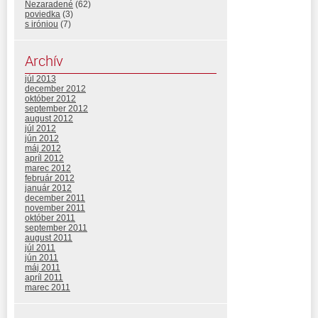
Nezaradené
(62)
poviedka
(3)
s iróniou
(7)
Archív
júl 2013
december 2012
október 2012
september 2012
august 2012
júl 2012
jún 2012
máj 2012
apríl 2012
marec 2012
február 2012
január 2012
december 2011
november 2011
október 2011
september 2011
august 2011
júl 2011
jún 2011
máj 2011
apríl 2011
marec 2011