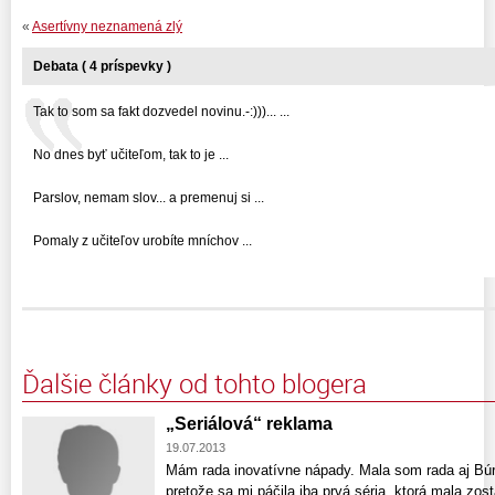
«
Asertívny neznamená zlý
Debata ( 4 príspevky )
Tak to som sa fakt dozvedel novinu.-:)))... ...
No dnes byť učiteľom, tak to je ...
Parslov, nemam slov... a premenuj si ...
Pomaly z učiteľov urobíte mníchov ...
Ďalšie články od tohto blogera
„Seriálová“ reklama
19.07.2013
Mám rada inovatívne nápady. Mala som rada aj Búr
pretože sa mi páčila iba prvá séria, ktorá mala zost