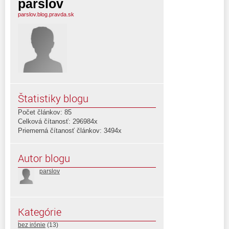
parslov
parslov.blog.pravda.sk
Štatistiky blogu
Počet článkov: 85
Celková čítanosť: 296984x
Priemerná čítanosť článkov: 3494x
Autor blogu
parslov
Kategórie
bez irónie
(13)