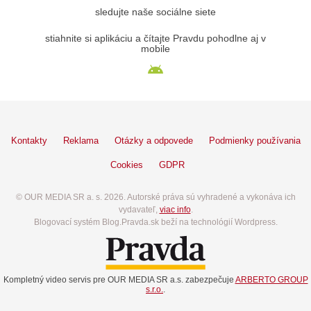
sledujte naše sociálne siete
stiahnite si aplikáciu a čítajte Pravdu pohodlne aj v
mobile
Kontakty
Reklama
Otázky a odpovede
Podmienky používania
Cookies
GDPR
© OUR MEDIA SR a. s. 2026. Autorské práva sú vyhradené a vykonáva ich
vydavateľ,
viac info
.
Blogovací systém Blog.Pravda.sk beží na technológií Wordpress.
Kompletný video servis pre OUR MEDIA SR a.s. zabezpečuje
ARBERTO GROUP
s.r.o.
.