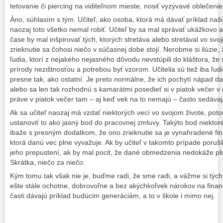
tetovanie či piercing na viditeľnom mieste, nosiť vyzývavé oblečen
Áno, súhlasím s tým. Učiteľ, ako osoba, ktorá má dávať príklad na
naozaj toto všetko nemal robiť. Učiteľ by sa mal správať ukážkovo 
čase by mal inšpirovať tých, ktorých stretáva alebo stretával vo svo
zrieknutie sa čohosi niečo v súčasnej dobe stojí. Nerobme si ilúzie,
ľudia, ktorí z nejakého nejasného dôvodu nevstúpili do kláštora, že s
prírody nezištnosťou a potrebou byť vzorom. Učitelia sú tiež iba ľudi
presne tak, ako ostatní. Je preto normálne, že ich pochytí nápad dať
alebo sa len tak rozhodnú s kamarátmi posedieť si v piatok večer v 
práve v piatok večer tam – aj keď vek na to nemajú – často sedávajú a
Ak sa učiteľ naozaj má vzdať niektorých vecí vo svojom živote, poto
ustanoviť to ako jasný bod do pracovnej zmluvy. Takýto bod niektor
ibaže s presným dodatkom, že ono zrieknutie sa je vynahradené fi
ktorá danú vec plne vyvažuje. Ak by učiteľ v takomto prípade poruš
jeho prepustení, ak by mal pocit, že dané obmedzenia nedokáže plni
Skrátka, niečo za niečo.
Kým tomu tak však nie je, buďme radi, že sme radi, a vážme si tých, 
ešte stále ochotne, dobrovoľne a bez akýchkoľvek nárokov na finan
časti dávajú príklad budúcim generáciám, a to v škole i mimo nej.