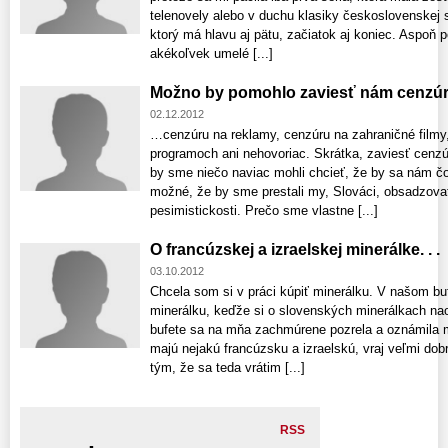
telenovely alebo v duchu klasiky československej s
ktorý má hlavu aj pätu, začiatok aj koniec. Aspoň
akékoľvek umelé [...]
Možno by pomohlo zaviesť nám cenzúru.
02.12.2012
…cenzúru na reklamy, cenzúru na zahraničné filmy
programoch ani nehovoriac. Skrátka, zaviesť cenz
by sme niečo naviac mohli chcieť, že by sa nám čos
možné, že by sme prestali my, Slováci, obsadzovať
pesimistickosti. Prečo sme vlastne [...]
O francúzskej a izraelskej minerálke. . .
03.10.2012
Chcela som si v práci kúpiť minerálku. V našom bu
minerálku, keďže si o slovenských minerálkach nao
bufete sa na mňa zachmúrene pozrela a oznámila m
majú nejakú francúzsku a izraelskú, vraj veľmi do
tým, že sa teda vrátim [...]
RSS