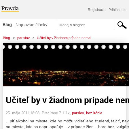
Registrácia
Prihlásenie
Blog
Najnovšie články
Najčítanejšie články
Blog
>
par slov
>
Učiteľ by v žiadnom prípade nemal...
Najkomentovanejšie články
Zoznam blogov
Komerčné blogy
Učiteľ by v žiadnom prípade n
25. mája 2011 18:08
, Prečítané 7 111x,
parslov
,
bez irónie
…piť alkohol na mieste, kde ho môžu vidieť jeho študenti, fajčiť, na
na miesta, kde sa napr. opaľuje – v prípade žien – hore bez, vulgár